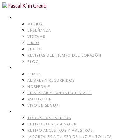
Skip
to
content
PASCAL K’IN GREUB
MI VIDA
ENSEÑANZA
VISÍTAME
LIBRO
VIDEOS
REVISTAS DEL TIEMPO DEL CORAZÓN
BLOG
RECINTO NATURAL
SEMUK
ALTARES Y RECORRIDOS
HOSPEDAJE
BIENESTAR Y BAÑOS FORESTALES
ASOCIACIÓN
VIVO EN SEMUK
EVENTOS
TODOS LOS EVENTOS
RETIRO VOLVER A NACER
RETIRO ANCESTROS Y MAESTROS
12 PORTALES A TU SER DE LUZ EN TOLUCA