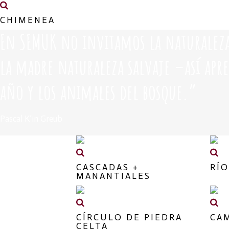
CHIMENEA
En SEMUK no invitamos la naturaleza 
la madre naturaleza salvaje –así apr
año y los animales del bosque.”
Pascal K’in Greub
CASCADAS +
RÍ
MANANTIALES
CÍRCULO DE PIEDRA
CA
CELTA