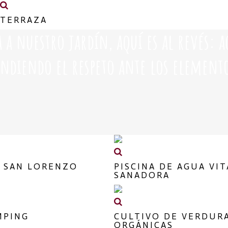
TERRAZA
a nuestro jardín, aquí es al revés: 
endiendo el respeto ante los elemento
O SAN LORENZO
PISCINA DE AGUA VIT
SANADORA
MPING
CULTIVO DE VERDUR
ORGÁNICAS