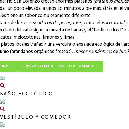
lle del río San Lorenzo crecen enormes plátanos
(platanus mexica
ada” un poco elevada, a unos 20 minutos a pie más atrás en el val
uales tiene un sabor completamente diferente.
tares de los dos
senderos de peregrinos
, como el
Foco Tonal
ju
otro lado del valle sigue la meseta de hadas y el “Jardín de los 
acates, melocotones, limones y limas.
platos locales y añadir una verdura o ensalada ecológica del jar
nio (arándanos orgánicos frescos),
meses románticos
de
luci
A UNO
PROGRAMA DE BIENESTAR EN SEMUK
BAÑO ECOLÓGICO
VESTÍBULO Y COMEDOR