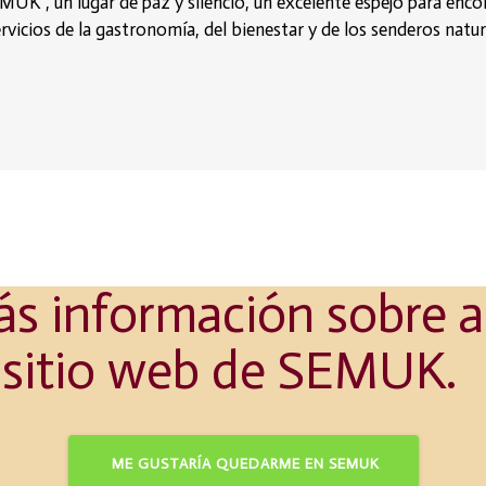
UK”, un lugar de paz y silencio, un excelente espejo para encon
icios de la gastronomía, del bienestar y de los senderos natura
 como Siddharta
s información sobre al
o sitio web de SEMUK.
ME GUSTARÍA QUEDARME EN SEMUK