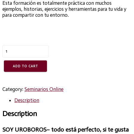
Esta formación es totalmente práctica con muchos
ejemplos, historias, ejercicios y herramientas para tu vida y
para compartir con tu entorno.
SOY
UROBOROS
-
11vo
ADD TO CART
chakra
-
taller
Category:
Seminarios Online
online
10
Description
hrs.
quantity
Description
SOY UROBOROS– todo está perfecto, si te gusta