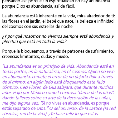
pensando así: porque sin espiritualidad no hay abundancia
porque Dios es abundancia, así de fácil.
La abundancia está inherente en la vida, mira alrededor de ti:
las flores en el jardín, el bebé que nace, la belleza e infinidad
del cosmos con sus estrellas de noche.
¿Y por qué nosotros no vivimos siempre está abundancia y
plenitud que está en toda la vida?
Porque la bloqueamos, a través de patrones de sufrimiento,
creencias limitantes, dudas y miedo.
“La abundancia es un principio de vida. Abundancia está en
todas partes, en la naturaleza, en el cosmos. Quien no vive
en abundancia, comete el error de no dejarla fluir a través
de sí mismo; en algún lado está bloqueando este flujo
cósmico. Ceci Flores, de Guadalajara, que durante muchos
años viajó por México como la exitosa “dama de las uñas”,
dando talleres sobre su arte de la decoración de las uñas,
me dijo alguna vez:
“
Si no vives en abundancia, es porque
estás separado de Dios.
”
O del universo, de la Lattice (la red
cósmica, red de la vida). ¿Te hace feliz lo que estás