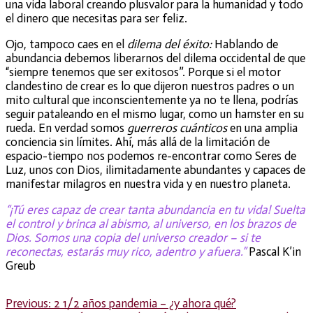
una vida laboral creando plusvalor para la humanidad y todo
el dinero que necesitas para ser feliz.
Ojo, tampoco caes en el
dilema del éxito:
Hablando de
abundancia debemos liberarnos del dilema occidental de que
“siempre tenemos que ser exitosos”. Porque si el motor
clandestino de crear es lo que dijeron nuestros padres o un
mito cultural que inconscientemente ya no te llena, podrías
seguir pataleando en el mismo lugar, como un hamster en su
rueda. En verdad somos
guerreros cuánticos
en una amplia
conciencia sin límites. Ahí, más allá de la limitación de
espacio-tiempo nos podemos re-encontrar como Seres de
Luz, unos con Dios, ilimitadamente abundantes y capaces de
manifestar milagros en nuestra vida y en nuestro planeta.
“¡Tú eres capaz de crear tanta abundancia en tu vida! Suelta
el control y brinca al abismo, al universo, en los brazos de
Dios. Somos una copia del universo creador – si te
reconectas, estarás muy rico, adentro y afuera.”
Pascal K’in
Greub
Post
Previous
Previous:
2 1/2 años pandemia – ¿y ahora qué?