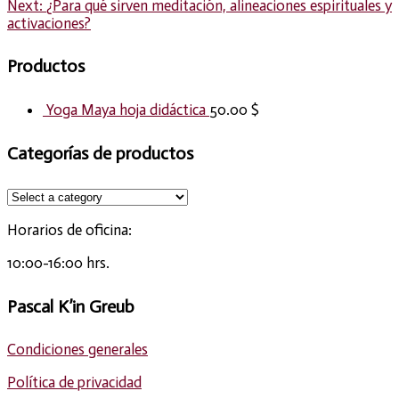
Next
post:
Next:
¿Para qué sirven meditación, alineaciones espirituales y
post:
activaciones?
navigation
Productos
Yoga Maya hoja didáctica
50.00
$
Categorías de productos
Horarios de oficina:
10:00-16:00 hrs.
Pascal K’in Greub
Condiciones generales
Política de privacidad