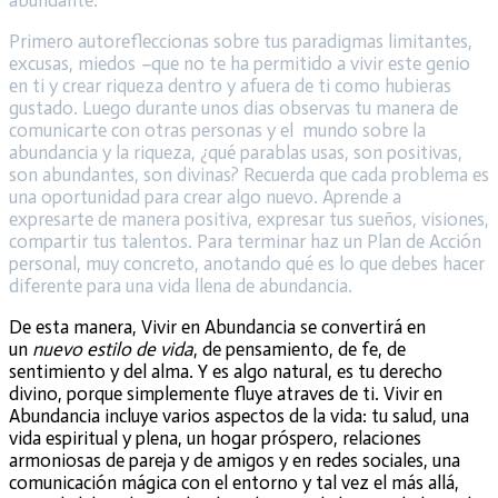
Primero autorefleccionas sobre tus paradigmas limitantes,
excusas, miedos
–
que no te ha permitido a vivir este genio
en ti y crear riqueza dentro y afuera de ti como hubieras
gustado. Luego durante unos dias observas tu manera de
comunicarte con otras personas y el mundo sobre la
abundancia y la riqueza, ¿qué parablas usas, son positivas,
son abundantes, son divinas? Recuerda que cada problema es
una oportunidad para crear algo nuevo. Aprende a
expresarte de manera positiva, expresar tus sueños, visiones,
compartir tus talentos. Para terminar haz un Plan de Acción
personal, muy concreto, anotando qué es lo que debes hacer
diferente para una vida llena de abundancia.
De esta manera, Vivir en Abundancia se convertirá en
un
nuevo estilo de vida
, de pensamiento, de fe, de
sentimiento y del alma. Y es algo natural, es tu derecho
divino, porque simplemente fluye atraves de ti. Vivir en
Abundancia incluye varios aspectos de la vida: tu salud, una
vida espiritual y plena, un hogar próspero, relaciones
armoniosas de pareja y de amigos y en redes sociales, una
comunicación mágica con el entorno y tal vez el más allá,