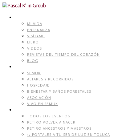
Skip
to
content
PASCAL K’IN GREUB
MI VIDA
ENSEÑANZA
VISÍTAME
LIBRO
VIDEOS
REVISTAS DEL TIEMPO DEL CORAZÓN
BLOG
RECINTO NATURAL
SEMUK
ALTARES Y RECORRIDOS
HOSPEDAJE
BIENESTAR Y BAÑOS FORESTALES
ASOCIACIÓN
VIVO EN SEMUK
EVENTOS
TODOS LOS EVENTOS
RETIRO VOLVER A NACER
RETIRO ANCESTROS Y MAESTROS
12 PORTALES A TU SER DE LUZ EN TOLUCA