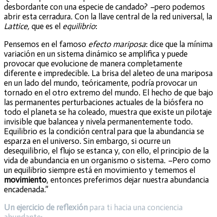
desbordante con una especie de candado?
–
pero podemos
abrir esta cerradura. Con la llave central de la red universal, la
Lattice,
que es el
equilibrio
:
Pensemos en el famoso
efecto mariposa
: dice que la mínima
variación en un sistema dinámico se amplifica y puede
provocar que evolucione de manera completamente
diferente e impredecible. La brisa del aleteo de una mariposa
en un lado del mundo, teóricamente, podría provocar un
tornado en el otro extremo del mundo. El hecho de que bajo
las permanentes perturbaciones actuales de la biósfera no
todo el planeta se ha coleado, muestra que existe un pilotaje
invisible que balancea y nivela permanentemente todo.
Equilibrio es la condición central para que la abundancia se
esparza en el universo. Sin embargo, si ocurre un
desequilibrio, el flujo se estanca y, con ello, el principio de la
vida de abundancia en un organismo o sistema.
–
Pero como
un equilibrio siempre está en movimiento y tememos el
movimiento
, entonces preferimos dejar nuestra abundancia
encadenada.”
Un ejercicio de reflexión
para ti hacia una conciencia
abundante: