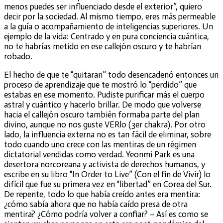
menos puedes ser influenciado desde el exterior”, quiero
decir por la sociedad. Al mismo tiempo, eres más permeable
a la guía o acompañamiento de inteligencias superiores. Un
ejemplo de la vida: Centrado y en pura conciencia cuántica,
no te habrías metido en ese callejón oscuro y te habrían
robado.
El hecho de que te “quitaran” todo desencadenó entonces un
proceso de aprendizaje que te mostró lo “perdido” que
estabas en ese momento. Pudiste purificar más el cuerpo
astral y cuántico y hacerlo brillar. De modo que volverse
hacia el callejón oscuro también formaba parte del plan
divino, aunque no nos guste VERlo (3er chakra). Por otro
lado, la influencia externa no es tan fácil de eliminar, sobre
todo cuando uno crece con las mentiras de un régimen
dictatorial vendidas como verdad. Yeonmi Park es una
desertora norcoreana y activista de derechos humanos, y
escribe en su libro “In Order to Live” (Con el fin de Vivir) lo
difícil que fue su primera vez en “libertad” en Corea del Sur.
De repente, todo lo que había creído antes era mentira:
¿cómo sabía ahora que no había caído presa de otra
mentira? ¿Cómo podría volver a confiar? – Así es como se