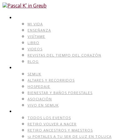
Skip
to
content
PASCAL K’IN GREUB
MI VIDA
ENSEÑANZA
VISÍTAME
LIBRO
VIDEOS
REVISTAS DEL TIEMPO DEL CORAZÓN
BLOG
RECINTO NATURAL
SEMUK
ALTARES Y RECORRIDOS
HOSPEDAJE
BIENESTAR Y BAÑOS FORESTALES
ASOCIACIÓN
VIVO EN SEMUK
EVENTOS
TODOS LOS EVENTOS
RETIRO VOLVER A NACER
RETIRO ANCESTROS Y MAESTROS
12 PORTALES A TU SER DE LUZ EN TOLUCA