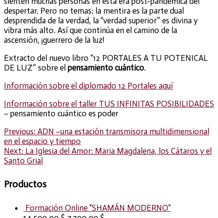
sienten muchas personas en esta era post-pandémica del
despertar. Pero no temas: la mentira es la parte dual
desprendida de la verdad, la “verdad superior” es divina y
vibra más alto. Así que continúa en el camino de la
ascensión, ¡guerrero de la luz!
Extracto del nuevo libro “12 PORTALES A TU POTENICAL
DE LUZ” sobre el
pensamiento cuántico
.
Información sobre el diplomado 12 Portales aquí
Información sobre el taller TUS INFINITAS POSIBILIDADES
– pensamiento cuántico es poder
Post
Previous
Previous:
ADN –una estación transmisora multidimensional
post:
en el espacio y tiempo
Next
Next:
La Iglesia del Amor: Maria Magdalena, los Cátaros y el
navigation
post:
Santo Grial
Productos
Formación Online "SHAMÁN MODERNO"
14,500.00
$
7,700.00
$