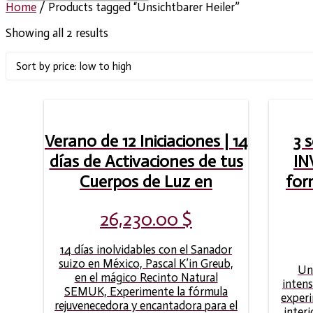
Home
/ Products tagged “Unsichtbarer Heiler”
Showing all 2 results
Verano de 12 Iniciaciones | 14
3 
días de Activaciones de tus
IN
Cuerpos de Luz en
for
26,230.00
$
14 días inolvidables con el Sanador
suizo en México, Pascal K’in Greub,
Un
en el mágico Recinto Natural
intens
SEMUK, Experimente la fórmula
exper
rejuvenecedora y encantadora para el
interi