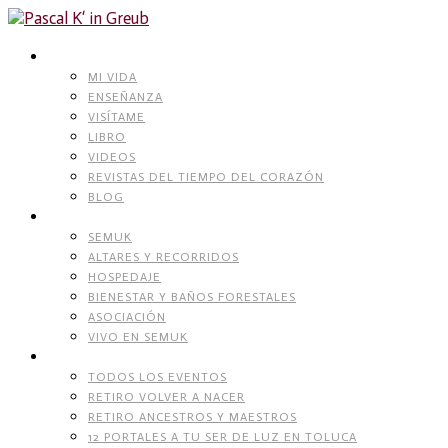
Skip
to
content
PASCAL K’IN GREUB
MI VIDA
ENSEÑANZA
VISÍTAME
LIBRO
VIDEOS
REVISTAS DEL TIEMPO DEL CORAZÓN
BLOG
RECINTO NATURAL
SEMUK
ALTARES Y RECORRIDOS
HOSPEDAJE
BIENESTAR Y BAÑOS FORESTALES
ASOCIACIÓN
VIVO EN SEMUK
EVENTOS
TODOS LOS EVENTOS
RETIRO VOLVER A NACER
RETIRO ANCESTROS Y MAESTROS
12 PORTALES A TU SER DE LUZ EN TOLUCA