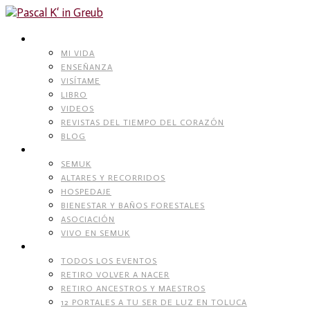
Skip
to
content
PASCAL K’IN GREUB
MI VIDA
ENSEÑANZA
VISÍTAME
LIBRO
VIDEOS
REVISTAS DEL TIEMPO DEL CORAZÓN
BLOG
RECINTO NATURAL
SEMUK
ALTARES Y RECORRIDOS
HOSPEDAJE
BIENESTAR Y BAÑOS FORESTALES
ASOCIACIÓN
VIVO EN SEMUK
EVENTOS
TODOS LOS EVENTOS
RETIRO VOLVER A NACER
RETIRO ANCESTROS Y MAESTROS
12 PORTALES A TU SER DE LUZ EN TOLUCA