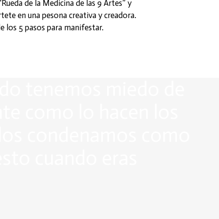
“Rueda de la Medicina de las 9 Artes” y
rtete en una pesona creativa y creadora.
e los 5 pasos para manifestar.
nudo tenemos miedo de
ente como lo hacen los
 o los condenamos como
esto cuando eras