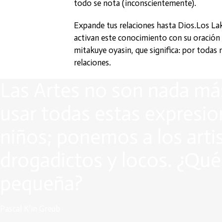
todo se nota (inconscientemente).
Expande tus relaciones hasta Dios.Los La
activan este conocimiento con su oración
mitakuye oyasin, que significa: por todas 
relaciones.
Las Artes no son nada má
usar todas estas expresio
niños; ponemos a los art
drogadictos y locos. ¿Qué
pequeña?
Pascal K’in Greub