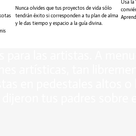
Usa la 
Nunca olvides que tus proyectos de vida sólo
convié
kotas
tendrán éxito si corresponden a tu plan de alma
Aprend
y le das tiempo y espacio a la guía divina.
mis
s para las artistas. A me
nes artísticas, tan librem
istas en pedestales altos
 dijeron tus padres sobre 