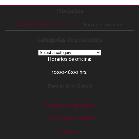
Productos
ALTA FRECUENCIA - Paquete 2
800.00
$
200.00
$
Categorías de productos
Horarios de oficina:
10:00-16:00 hrs.
Pascal K’in Greub
Condiciones generales
Política de privacidad
Impreso