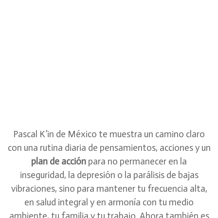
Alineándote al actual tiempo del umbral
Este taller totalmente nuevo, interactivo y vivencial, con
meditaciones, ejercicios energéticos y conocimiento vivo,
está dirigido a todos los que quieran abrir nuevas
perspectivas en este tiempo umbral, donde nos
encontramos actualmente como Humanidad, desarrollar
una visión personal duradera del amor que les dé fuerza
para avanzar cada día, así como convertirse en co-
creadores y agentes activos del Nuevo Tiempo.
Pascal K’in de México te muestra un camino claro
con una rutina diaria de pensamientos, acciones y un
plan de acción
para no permanecer en la
inseguridad, la depresión o la parálisis de bajas
vibraciones, sino para mantener tu frecuencia alta,
en salud integral y en armonía con tu medio
ambiente, tu familia y tu trabajo. Ahora también es