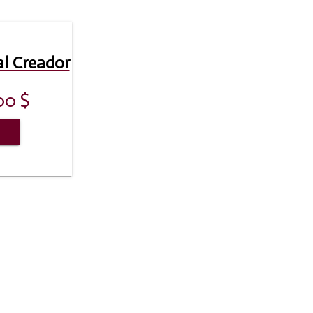
al Creador
00
$