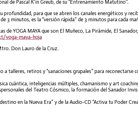
sonal de Pascal K’in Greub, de su “Entrenamiento Matutino”.
su profundidad, para que se abren los canales energéticos y reci
 de 3 minutos, es l
a “versión rápida” de 3 minutos para cada ma
sicas de YOGA MAYA que son El Muñeco, La Pirámide, El Sanador,
ukt/yoga-maya-hoja
Mtro. Don Lauro de la Cruz.
 talleres, retiros y “sanaciones grupales” para reconectarse co
ica cuántica, inteligencias múltiples, chamanismo y art coachin
nspersonales del Teatro Cósmico, la formación del Sanador Invi
 destino en la Nueva Era” y de la Audio-CD “Activa tu Poder Cre