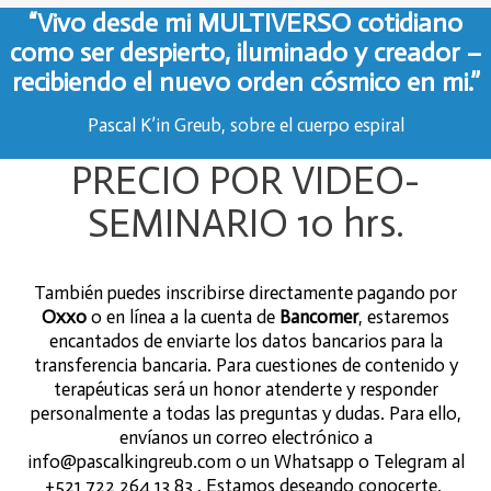
“Vivo desde mi MULTIVERSO cotidiano
como ser despierto, iluminado y creador –
recibiendo el nuevo orden cósmico en mi.”
Pascal K’in Greub, sobre el cuerpo espiral
PRECIO POR VIDEO-
SEMINARIO 10 hrs.
También puedes inscribirse directamente pagando por
Oxxo
o en línea a la cuenta de
Bancomer
, estaremos
encantados de enviarte los datos bancarios para la
transferencia bancaria. Para cuestiones de contenido y
terapéuticas será un honor atenderte y responder
personalmente a todas las preguntas y dudas. Para ello,
envíanos un correo electrónico a
info@pascalkingreub.com o un Whatsapp o Telegram al
+521 722 264 13 83 . Estamos deseando conocerte.