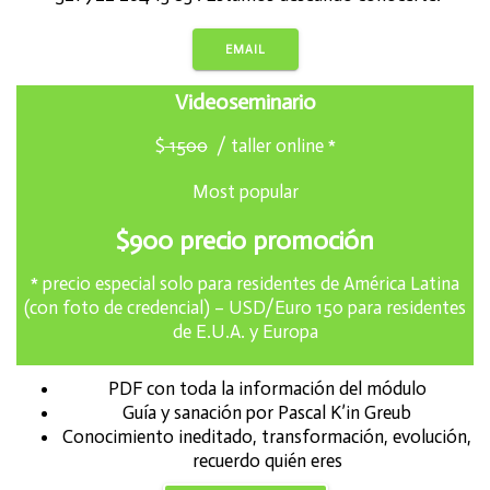
EMAIL
Videoseminario
$
1
500
/ taller online *
Most popular
$900 precio promoción
* precio especial solo para residentes de América Latina
(con foto de credencial) – USD/Euro 150 para residentes
de E.U.A. y Europa
PDF con toda la información del módulo
Guía y sanación por Pascal K’in Greub
Conocimiento ineditado, transformación, evolución,
recuerdo quién eres