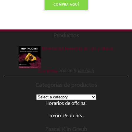
COMPRA AQUÍ
Productos
Meditación Finanzas de Luz y Nueva
Economía
200.00
$
100.00
$
Categorías de productos
Horarios de oficina:
10:00-16:00 hrs.
Pascal K’in Greub