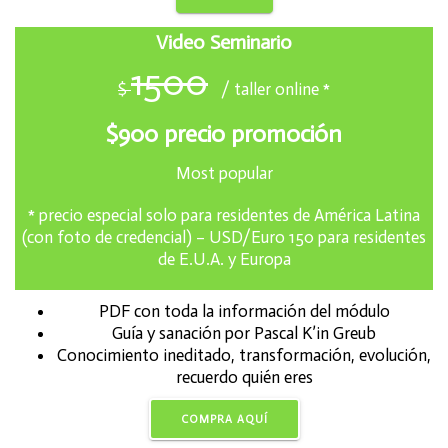
Video Seminario
1500
$
/ taller online *
$900 precio promoción
Most popular
* precio especial solo para residentes de América Latina
(con foto de credencial) – USD/Euro 150 para residentes
de E.U.A. y Europa
PDF con toda la información del módulo
Guía y sanación por Pascal K’in Greub
Conocimiento ineditado, transformación, evolución,
recuerdo quién eres
COMPRA AQUÍ